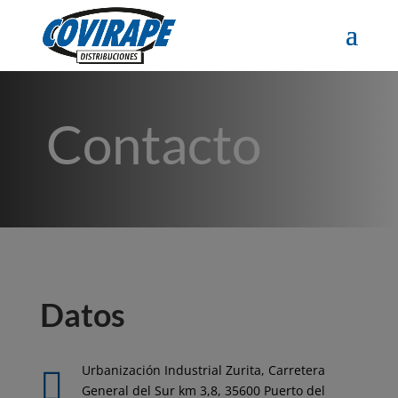
Contacto
Datos
Urbanización Industrial Zurita, Carretera

General del Sur km 3,8, 35600 Puerto del