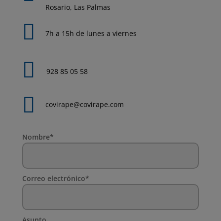
Rosario, Las Palmas

7h a 15h de lunes a viernes

928 85 05 58

covirape@covirape.com
Nombre*
Correo electrónico*
Asunto